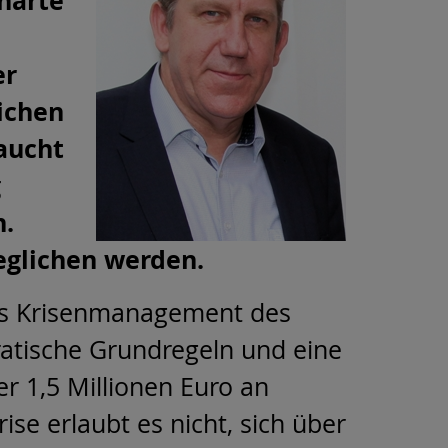
harte
er
ichen
aucht
g
n.
eglichen werden.
d das Krisenmanagement des
ratische Grundregeln und eine
r 1,5 Millionen Euro an
se erlaubt es nicht, sich über