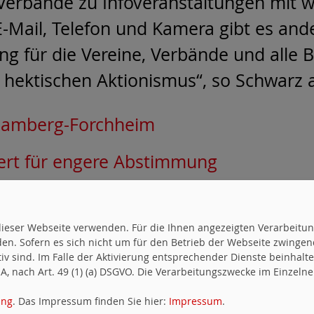
 Verbände zu Infoveranstaltungen mit w
E-Mail, Telefon und Kamera gibt es and
ng für die Vereine, Verbände und alle
 hektischen Aktionismus“, so Schwarz 
Bamberg-Forchheim
ert für engere Abstimmung
na - MdB Andreas Schwarz fordert "Fo
MITGLIED
uf dieser Webseite verwenden. Für die Ihnen angezeigten Verarbei
en. Sofern es sich nicht um für den Betrieb der Webseite zwingen
ktiv sind. Im Falle der Aktivierung entsprechender Dienste beinhal
WERDEN
, nach Art. 49 (1) (a) DSGVO. Die Verarbeitungszwecke im Einzelnen
ung
. Das Impressum finden Sie hier:
Impressum
.