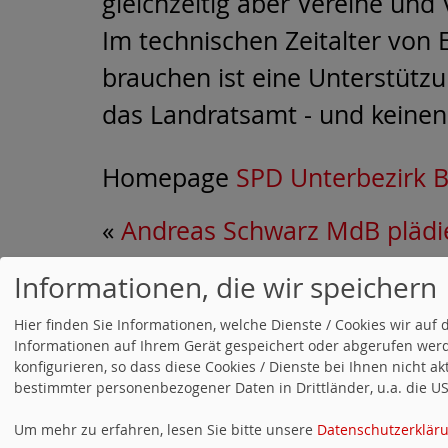
gleichzeitig aber Vereine und
Im technischen Zeitalter von 
brauchen ist eine Unterstützu
das Landratsamt - und keinen
Homepage
SPD Unterbezirk 
«
Andreas Schwarz MdB plädi
Thema Coro
Informationen, die wir speichern
FACEBOOK
Hier finden Sie Informationen, welche Dienste / Cookies wir a
Informationen auf Ihrem Gerät gespeichert oder abgerufen werd
konfigurieren, so dass diese Cookies / Dienste bei Ihnen nicht a
bestimmter personenbezogener Daten in Drittländer, u.a. die USA
Um mehr zu erfahren, lesen Sie bitte unsere
Datenschutzerklär